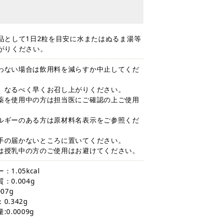
）
品として1日2粒を目安に水またはぬるま湯等
がりください。
わない場合は飲用料を減らすか中止してくだ
、なるべく早くお召し上がりください。
薬を使用中の方は担当医にご確認の上ご使用
。
ルギーのある方は原材料名表示をご参照くだ
手の届かないところに置いてください。
は授乳中の方のご使用はお避けてください。
1.05kcal
：0.004g
07g
0.342g
0.0009g