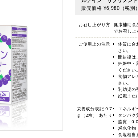
ルテイン サプリメント
販売価格 ¥6,980（税別
お召し上がり方
健康補助食
でお召し上
ご使用上の注意
体質に合
さい。
開封後は
妊娠中・
ください
食物アレ
さい。
乳幼児の
妊娠また
栄養成分表記 0.7
エネルギー：
ｇ（2粒） あたり
タンパク質
脂質：0.0
炭水化物：
食塩相当量: